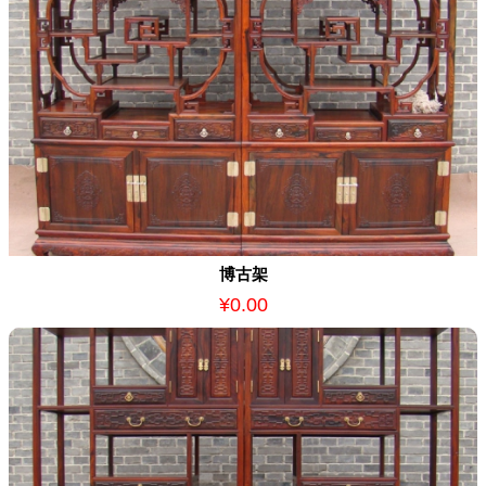
博古架
¥0.00