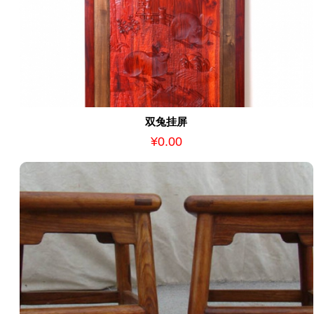
双兔挂屏
¥0.00