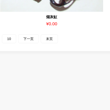
烟灰缸
¥0.00
10
下一页
末页