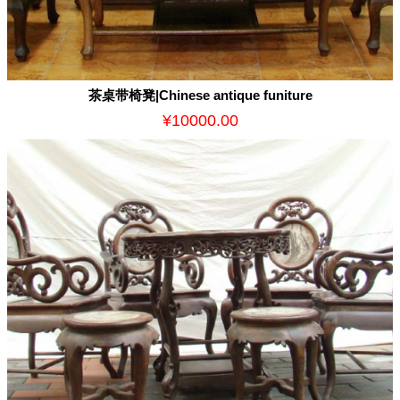
茶桌带椅凳|Chinese antique funiture
¥10000.00