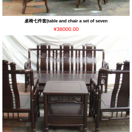
桌椅七件套|table and chair a set of seven
¥38000.00