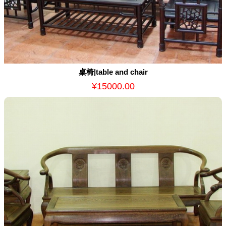
桌椅|table and chair
¥15000.00