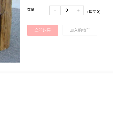
-
+
数量
（库存
0
）
立即购买
加入购物车